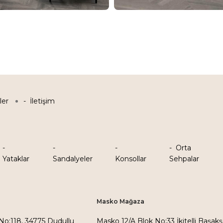
ler
İletişim
Orta
Yataklar
Sandalyeler
Konsollar
Sehpalar
Masko Mağaza
 No:118, 34775 Dudullu
Masko 12/A Blok No:33 İkitelli Başakş