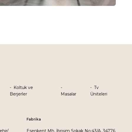
Koltuk ve
Tv
Berjerler
Masalar
Üniteleri
Fabrika
ehir/
Esenkent Mh. İbrişim Sokak No:43/A, 34776