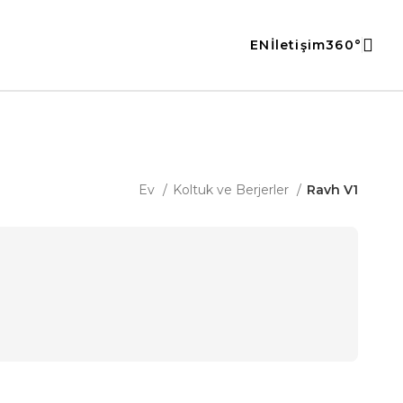
EN
İletişim
360°
Ev
Koltuk ve Berjerler
Ravh V1