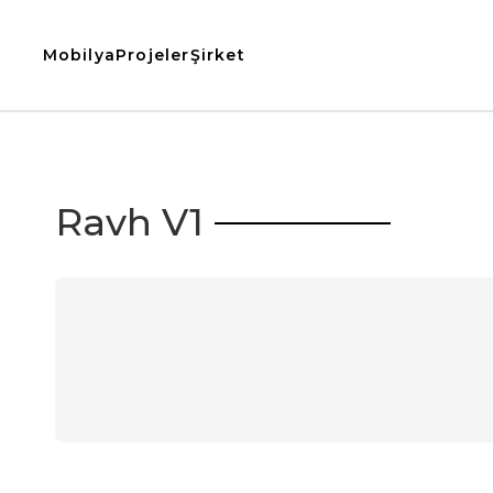
Mobilya
Projeler
Şirket
Ravh V1