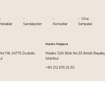
Orta
Yataklar
Sandalyeler
Konsollar
Sehpalar
Masko Mağaza
 No:118, 34775 Dudullu
Masko 12/A Blok No:33 İkitelli Başakş
ul
İstanbul
+90 212 675 23 30