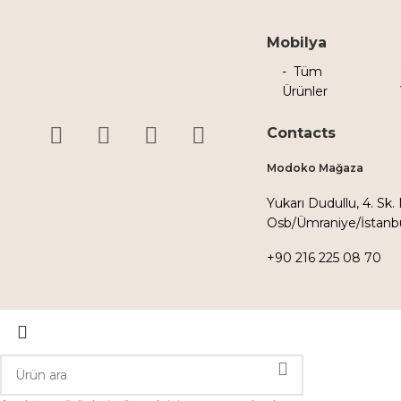
Mobilya
Tüm
Ürünler
Contacts
Modoko Mağaza
Yukarı Dudullu, 4. Sk.
Osb/Ümraniye/İstanb
+90 216 225 08 70